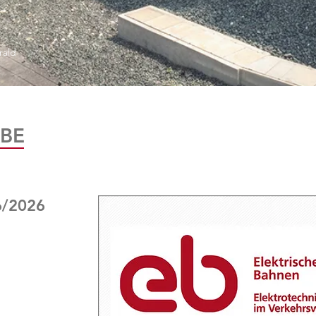
rald
BE
6/2026