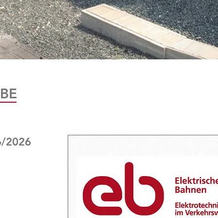
rald
BE
6/2026