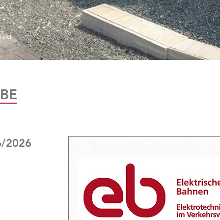
rald
BE
6/2026