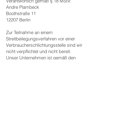
Verantwortlich gemäß § 18 MStV:
Andre Plambeck
Boothstraße 11
12207 Berlin
Zur Teilnahme an einem
Streitbeilegungsverfahren vor einer
Verbraucherschlichtungsstelle sind wir
nicht verpflichtet und nicht bereit.
Unser Unternehmen ist gemäß den
gesetzlichen Bestimmungen vom
Anwendungsbereich der
Barrierefreiheitsanforderungen und somit
von der Pflicht zur Erstellung und
Bereitstellung einer
Barrierefreiheitserklärung ausgenommen.
Impressum